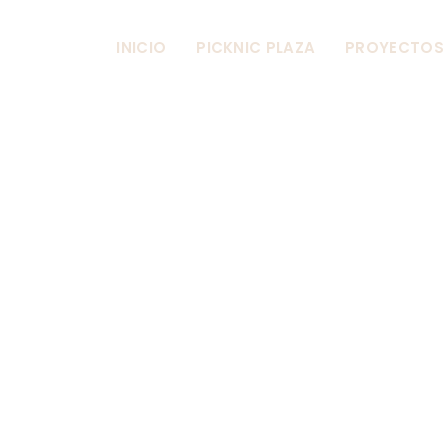
dos
INICIO
PICKNIC PLAZA
PROYECTOS
L CONCEPTO 
AR
TRADIC
Á
CAMBIA