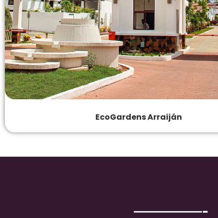
EcoGardens Arraiján
————- 