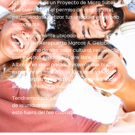
LESS Albrook es un Proyecto de Micro Suites
que cuenta con el permiso de apartahotel,
permitiéndote cotizar tus unidades en Airbnb
legalmente.
Estratégicamente ubicado a menos de 500
metros del Aeropuerto Marcos A. Gelabert y
en una zona de alto valor cultural, residencial y
con muchos espacios al aire libre, LESS
Albrook es ideal para los viajeros que buscan
experiencias más allá de la ciudad, y están
listos para su próxima aventura aérea hacia
Boquete, Pedasí, o Bocas del Toro.
Tendremos para los inversionistas un manejo
de la unidad con una administración del 10%,
esto fuera del fee cobrado por Airbnb.